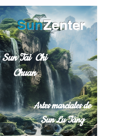
Sun
Zenter
Sun Tai Chi
Chuan
Artes marciales de
Sun Lu Tang